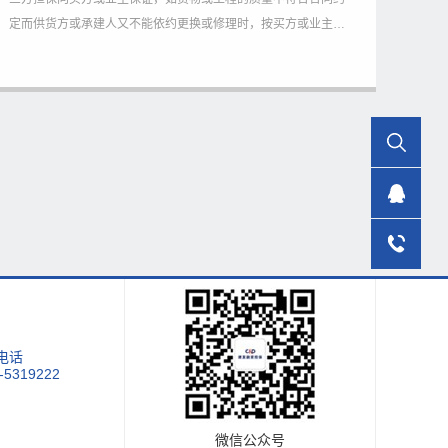
定而供货方或承建人又不能依约更换或修理时，按买方或业主的
索赔予以赔偿的书面文件。
电话
-5319222
微信公众号