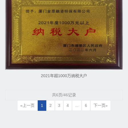
2021年超1000万纳税大户
共6页/46记录
«上一页
1
2
3
4
...
6
下一页»