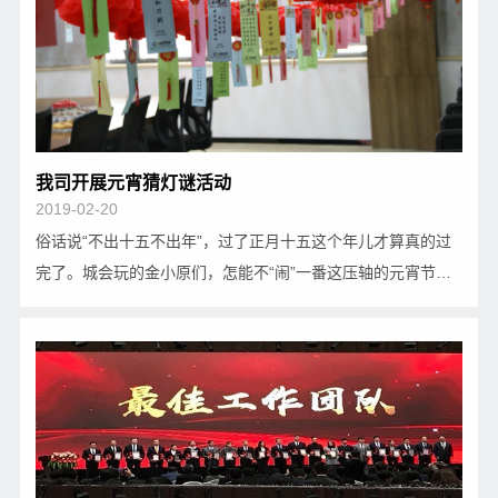
我司开展元宵猜灯谜活动
2019-02-20
俗话说“不出十五不出年”，过了正月十五这个年儿才算真的过
完了。城会玩的金小原们，怎能不“闹”一番这压轴的元宵节
呢！说到闹元宵，最大的乐趣肯定就是看花灯、猜灯谜、吃汤
圆了。为了让这个元宵节过得更有仪式感和新鲜感，元宵节下
午，公司会议室张灯结彩，挂灯谜、煮汤圆…