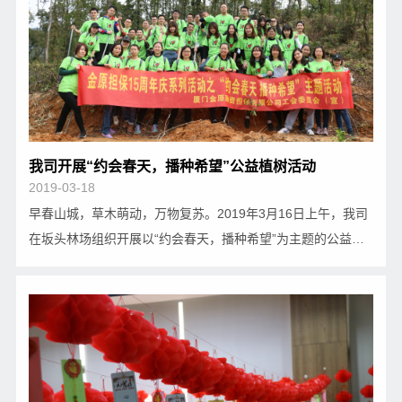
我司开展“约会春天，播种希望”公益植树活动
2019-03-18
早春山城，草木萌动，万物复苏。2019年3月16日上午，我司
在坂头林场组织开展以“约会春天，播种希望”为主题的公益植
树活动，在公司王玮冰总经理的带领下全体员工参加了此次活
动。春种一颗树，秋收万点绿。为确保树苗能茁壮成长，植树
过程中，金小原们干劲十足，手拿铁锹，以小…