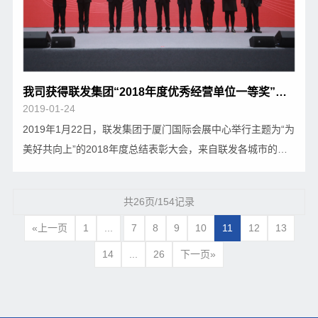
我司获得联发集团“2018年度优秀经营单位一等奖”的殊荣
2019-01-24
2019年1月22日，联发集团于厦门国际会展中心举行主题为“为
美好共向上”的2018年度总结表彰大会，来自联发各城市的干
部员工、建发集团及行业集团的领导共计1000余人参加了现场
会议。会上，建发集团董事长黄文洲、联发集团董事长赵胜
共26页/154记录
华、联发集团总经理庄学谦分别作了重要讲话。…
«上一页
1
...
7
8
9
10
11
12
13
14
...
26
下一页»