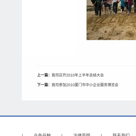
上一篇：
我司召开2010年上半年总结大会
下一篇：
我司参加2010厦门市中小企业服务博览会
|
业务品种
|
法律声明
|
联系我们