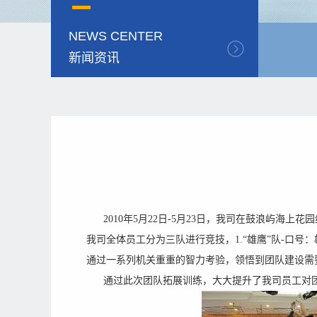
NEWS CENTER
新闻资讯
2010年5月22日-5月23日，我司在鼓浪屿海上
我司全体员工分为三队进行竞技，1.“雄鹰”队-口号：
通过一系列机关重重的智力考验，领悟到团队建设需
通过此次团队拓展训练，大大提升了我司员工对团