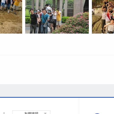
|
友情链接